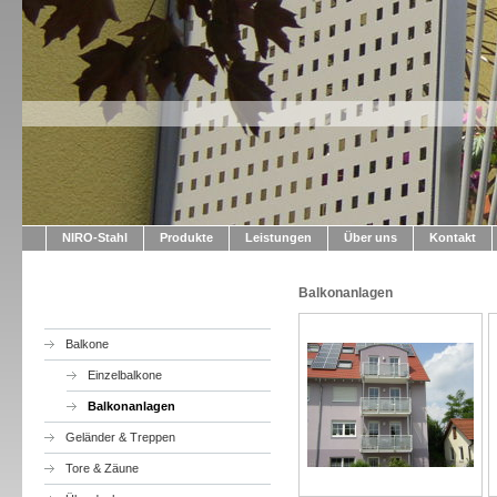
NIRO-Stahl
Produkte
Leistungen
Über uns
Kontakt
Balkonanlagen
Balkone
Einzelbalkone
Balkonanlagen
Geländer & Treppen
Tore & Zäune