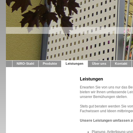
NIRO-Stahl
Produkte
Leistungen
Über uns
Kontakt
Leistungen
Erwarten Sie von uns nur das B
bieten wir Ihnen umfassende Leis
unserer Bemühungen stellen.
Stets gut beraten werden Sie vo
Fachwissen und Ideen mitbringen.
Unsere Leistungen umfassen 
Planung, Anfertigung un